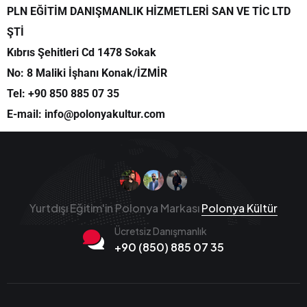
PLN EĞİTİM DANIŞMANLIK HİZMETLERİ SAN VE TİC LTD
ŞTİ
Kıbrıs Şehitleri Cd 1478 Sokak
No: 8 Maliki İşhanı Konak/İZMİR
Tel: +90 850 885 07 35
E-mail:
info@polonyakultur.com
Yurtdışı Eğitim'in Polonya Markası
Polonya Kültür
Ücretsiz Danışmanlık
+90 (850) 885 07 35