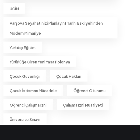
UCİM
Varşova Seyahatinizi Planlayın! Tarihi Eski Şehir'den
Modern Mimariye
Yurtdışı Eğitim
Yürürlüğe Giren Yeni Yasa Polonya
Çocuk Güvenliği
Çocuk Hakları
Çocuk İstismarı Mücadele
Öğrenci Oturumu
Öğrenci Çalışma Izni
Çalışma Izni Muafiyeti
Üniversite Sınavı