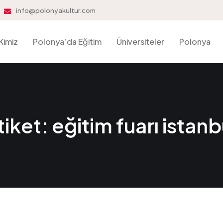
info@polonyakultur.com
Kimiz
Polonya’da Eğitim
Üniversiteler
Polonya
tiket:
eğitim fuarı istanb