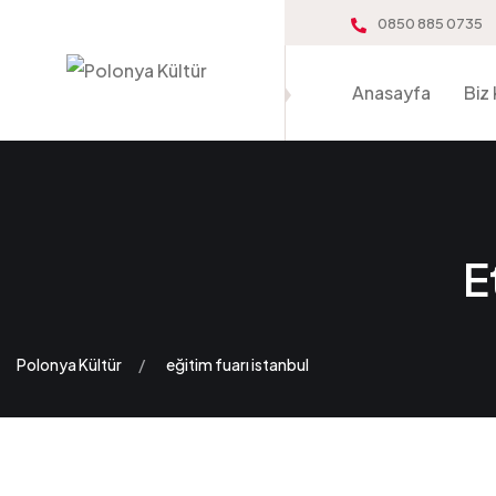
0850 885 0735
Anasayfa
Biz 
E
Polonya Kültür
eğitim fuarı istanbul