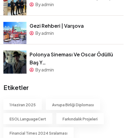
By admin
Gezi Rehberi | Varşova
By admin
Polonya Sineması Ve Oscar Ödüllü
Baş Y…
By admin
Etiketler
1 Haziran 2025
Avrupa Birliği Diploması
ESOL LanguageCert
Farkındalık Projeleri
Financial Times 2024 Sıralaması