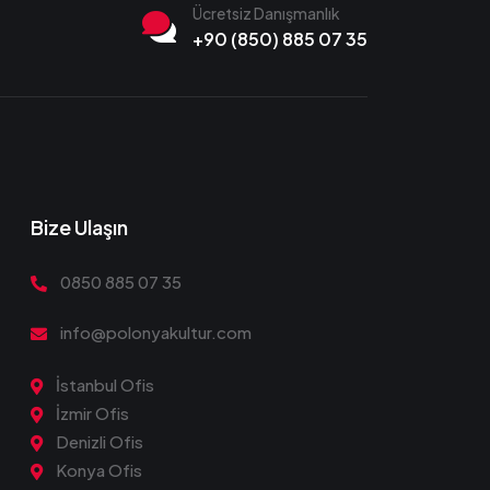
Ücretsiz Danışmanlık
+90 (850) 885 07 35
Bize Ulaşın
0850 885 07 35
info@polonyakultur.com
İstanbul Ofis
İzmir Ofis
Denizli Ofis
Konya Ofis