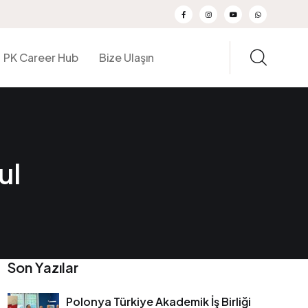
PK Career Hub
Bize Ulaşın
ul
Son Yazılar
Polonya Türkiye Akademik İş Birliği