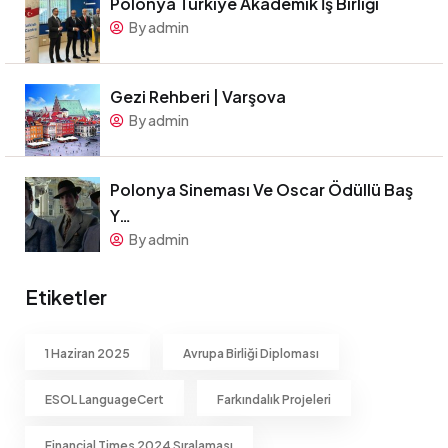
Polonya Türkiye Akademik İş Birliği
By admin
Gezi Rehberi | Varşova
By admin
Polonya Sineması Ve Oscar Ödüllü Baş
Y…
By admin
Etiketler
1 Haziran 2025
Avrupa Birliği Diploması
ESOL LanguageCert
Farkındalık Projeleri
Financial Times 2024 Sıralaması