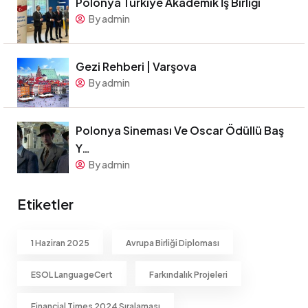
Polonya Türkiye Akademik İş Birliği
By admin
Gezi Rehberi | Varşova
By admin
Polonya Sineması Ve Oscar Ödüllü Baş
Y…
By admin
Etiketler
1 Haziran 2025
Avrupa Birliği Diploması
ESOL LanguageCert
Farkındalık Projeleri
Financial Times 2024 Sıralaması